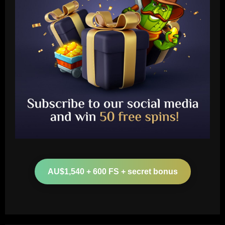
Baccarat
Newcastle’s 8/10 star is now as
undroppable as Gordon after Man Utd
AU$1,540 + 600 FS + secret bonus
12/09/2025
2
Baccarat
Everton star who’s now worth less than