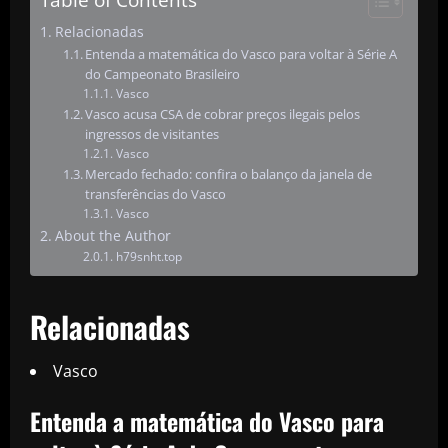
Relacionadas
Entenda a matemática do Vasco para voltar à Série A
do Campeonato Brasileiro
Vasco
Vasco acusa CSA de cobrar preços ilegais pelos
ingressos de visitantes
Vasco
Mercado fechado: confira o balanço da janela de
transferências do Vasco
Vasco
About the Author
h79snht.top
Relacionadas
Vasco
Entenda a matemática do Vasco para