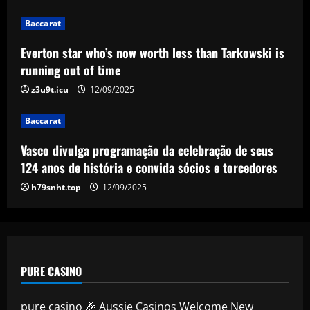
3
Baccarat
Baccarat
Vasco divulga programação da
Everton star who’s now worth less than Tarkowski is
celebração de seus 124 anos de história
running out of time
e convida sócios e torcedores
z3u9t.icu
12/09/2025
4
12/09/2025
Baccarat
Baccarat
Is Robert Lewandowski irreplaceable?
Vasco divulga programação da celebração de seus
Barcelona star suggests even Erling
Haaland and Viktor Gyokeres couldn't
124 anos de história e convida sócios e torcedores
match his goal record for La Liga giants
5
h79snht.top
12/09/2025
12/09/2025
PURE CASINO
pure casino 🎉 Aussie Casinos Welcome New