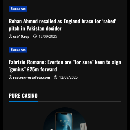
g
Baccarat
a
Rehan Ahmed recalled as England brace for 'raked'
pitch in Pakistan decider
t
csb10.top
12/09/2025
i
Baccarat
o
Fabrizio Romano: Everton are "for sure" keen to sign
n
"genius" £25m forward
rastrear-estafeta.com
12/09/2025
PURE CASINO