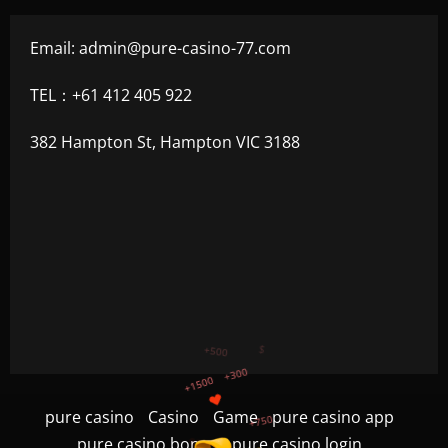
Email:
admin@pure-casino-77.com
TEL：+61 412 405 922
382 Hampton St, Hampton VIC 3188
+750
+1200
pure casino
Casino
Game
pure casino app
$
+500
pure casino bonus
pure casino login
+1500
+300