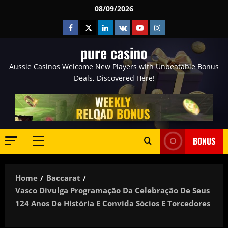
Skip
08/09/2026
to
Facebook
Twitter
Linkedin
VK
Youtube
Instagram
content
pure casino
Aussie Casinos Welcome New Players with Unbeatable Bonus
Deals, Discovered Here!
BONUS
Primary
Menu
Home
Baccarat
Vasco Divulga Programação Da Celebração De Seus
124 Anos De História E Convida Sócios E Torcedores