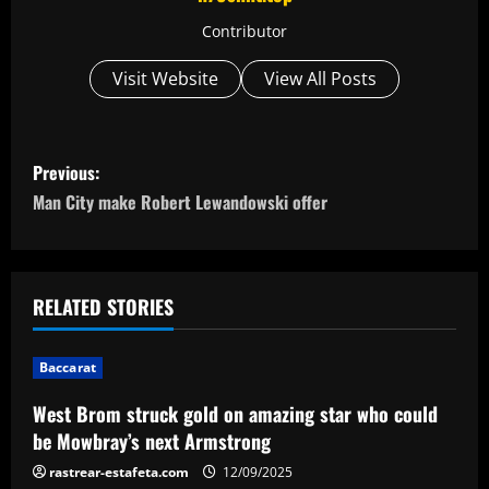
Contributor
Visit Website
View All Posts
P
Previous:
o
Man City make Robert Lewandowski offer
s
t
RELATED STORIES
n
Baccarat
a
West Brom struck gold on amazing star who could
v
be Mowbray’s next Armstrong
i
rastrear-estafeta.com
12/09/2025